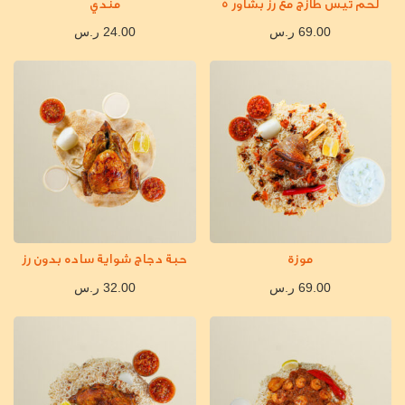
لحم تيس طازج مع رز بشاور 5
مندي
69.00
ر.س
24.00
ر.س
موزة
حبة دجاج شواية ساده بدون رز
69.00
ر.س
32.00
ر.س