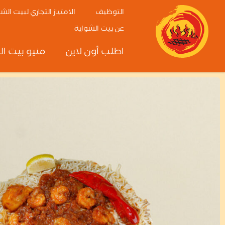
التوظيف
الامتياز التجاري لبيت الش
عن بيت الشواية
اطلب أون لاين
منيو بيت ال