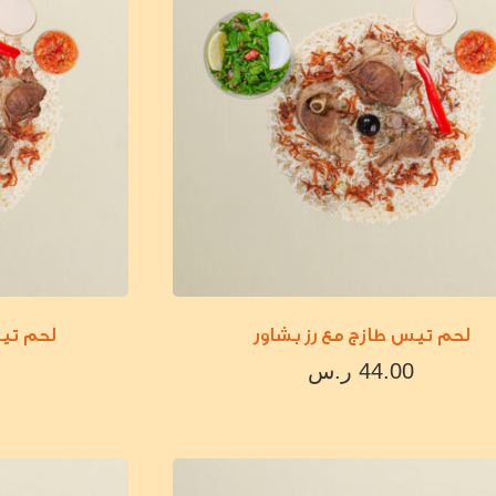
لحم تيس طازج مع رز بشاور
لحم تيس
44.00
ر.س