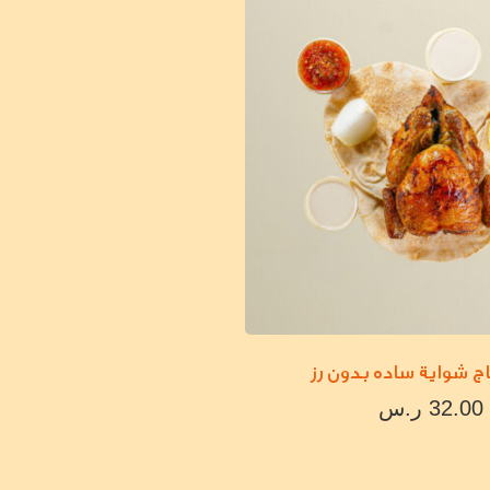
ج شواية ساده بدون رز
32.00
ر.س