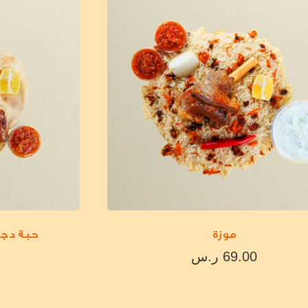
موزة
حبة دجا
69.00
ر.س