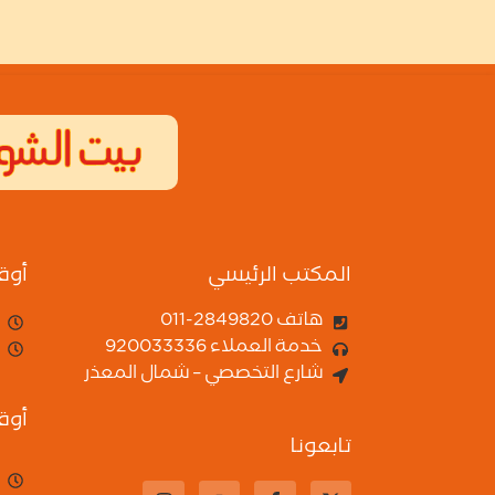
المكتب الرئيسي
أوق
هاتف 2849820-011
خدمة العملاء 920033336
شارع التخصصي – شمال المعذر
أوق
تابعونا