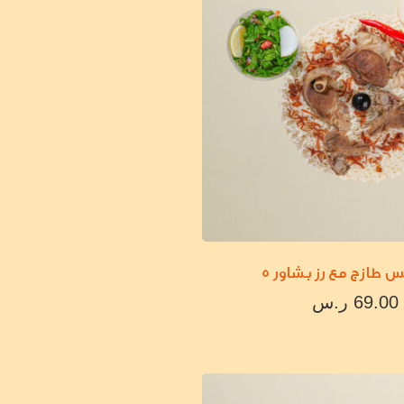
 طازج مع رز بشاور 5
69.00
ر.س