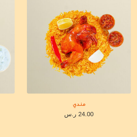
مندي
24.00
ر.س