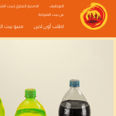
التوظيف
الامتياز التجاري لبيت الش
عن بيت الشواية
اطلب أون لاين
منيو بيت ال