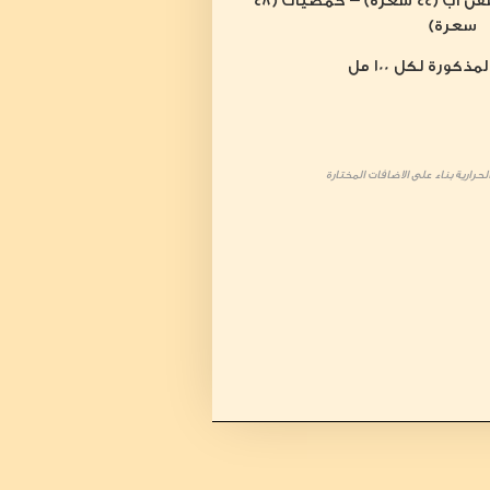
بيبسي (42 سعرة) – سفن أب (44 سعرة) – حمضيات (48
سعرة)
ذكورة لكل 100 مل
حرارية بناء على الاضافات المختارة