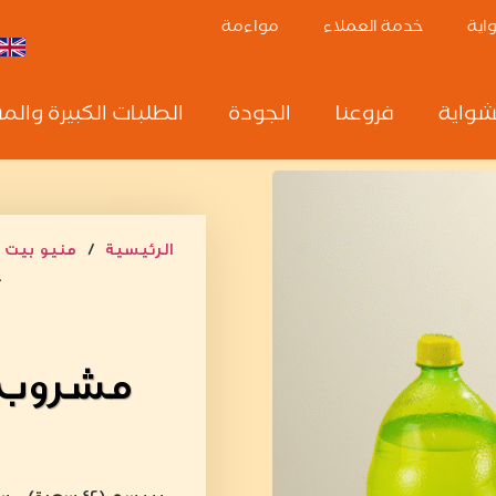
واية
خدمة العملاء
مواءمة
شواية
فروعنا
الجودة
الطلبات الكبيرة والم
الرئيسية
/
منيو بيت ا
غ
مشروب غ