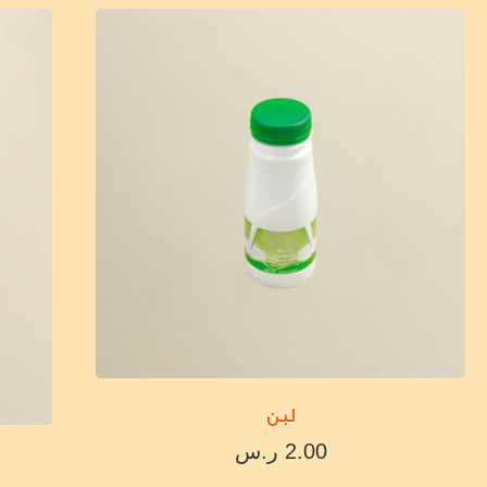
لبن
2.00
ر.س